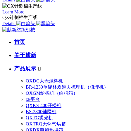
Learn More
QX针刺棉生产线
Details
首页
关于麒新
产品展示

QXDC大仓混料机
BR-1230单锡林双道夫梳理机（梳理机）
QXGM给棉机（给棉箱）
xk平台
QXKS-400开松机
BS-2800铺网机
QXTG烫光机
QXTRQ天然气烘箱
QXDX电加热烘箱