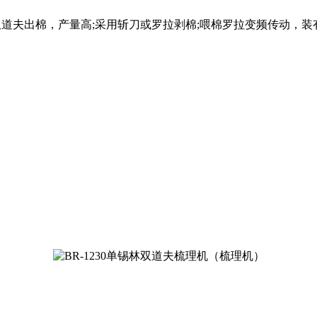
理，双道夫出棉，产量高;采用斩刀或罗拉剥棉;喂棉罗拉变频传动，