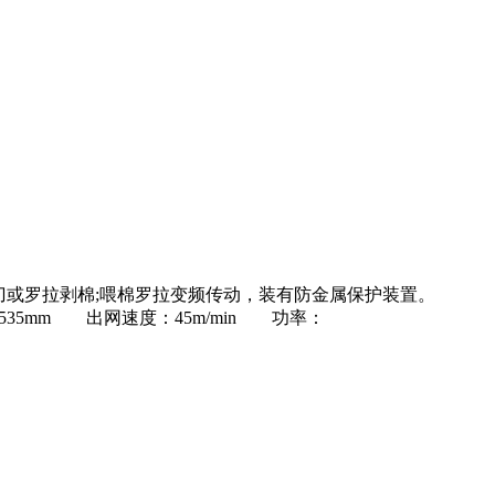
采用斩刀或罗拉剥棉;喂棉罗拉变频传动，装有防金属保护装置。
mm,ф535mm 出网速度：45m/min 功率：