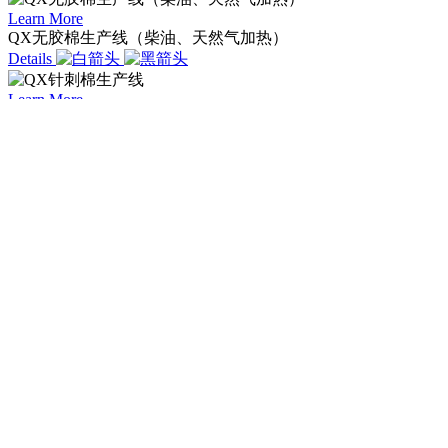
Learn More
QX无胶棉生产线（柴油、天然气加热）
Details
Learn More
QX针刺棉生产线
Details
首页
关于麒新
产品展示

QXDC大仓混料机
BR-1230单锡林双道夫梳理机（梳理机）
QXGM给棉机（给棉箱）
xk平台
QXKS-400开松机
BS-2800铺网机