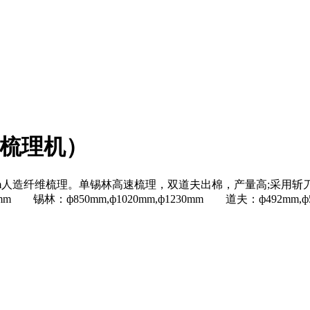
（梳理机）
65mm人造纤维梳理。单锡林高速梳理，双道夫出棉，产量高;
500mm 锡林：ф850mm,ф1020mm,ф1230mm 道夫：ф492