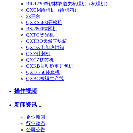
BR-1230单锡林双道夫梳理机（梳理机）
QXGM给棉机（给棉箱）
xk平台
QXKS-400开松机
BS-2800铺网机
QXTG烫光机
QXTRQ天然气烘箱
QXDX电加热烘箱
QXZ针刺机
QXCZ枕芯机
QXKB自动称重开包机
QXD-250装套机
QXBG被褥生产线
操作视频
新闻资讯

企业新闻
行业动态
公司公告