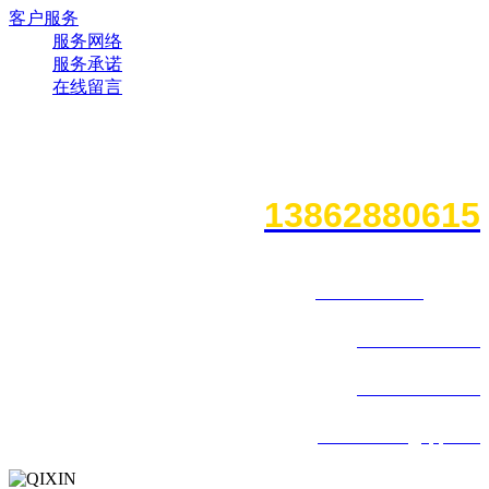
客户服务
服务网络
服务承诺
在线留言
在线客服热线电话
13862880615
地址：江苏南通海门麒麟镇工业园区
联系人：
13862880615
陈碧辉
电话：
0513-82615039
传真：
0513-82615439
邮箱：
853600442@qq.com