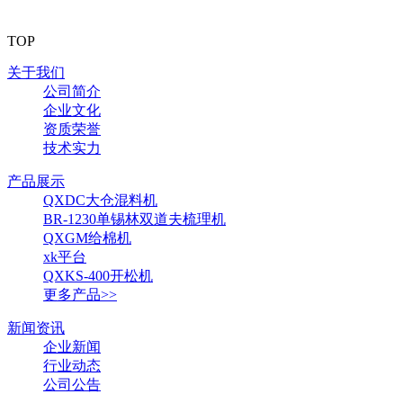
TOP
关于我们
公司简介
企业文化
资质荣誉
技术实力
产品展示
QXDC大仓混料机
BR-1230单锡林双道夫梳理机
QXGM给棉机
xk平台
QXKS-400开松机
更多产品>>
新闻资讯
企业新闻
行业动态
公司公告